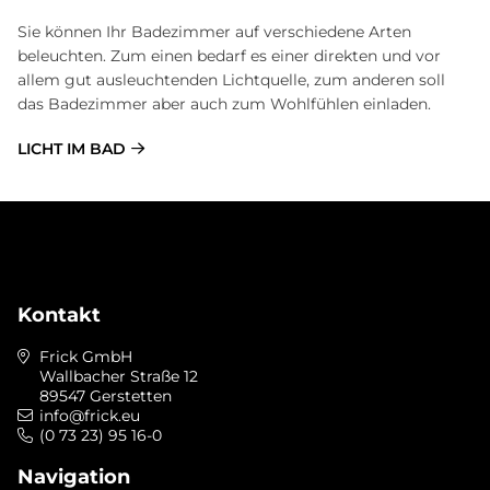
Sie können Ihr Badezimmer auf verschiedene Arten
beleuchten. Zum einen bedarf es einer direkten und vor
allem gut ausleuchtenden Lichtquelle, zum anderen soll
das Badezimmer aber auch zum Wohlfühlen einladen.
LICHT IM BAD
Kontakt
Frick GmbH
Wallbacher Straße 12
89547 Gerstetten
info@frick.eu
(0 73 23) 95 16-0
Navigation