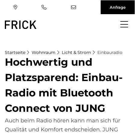
Anfrage
Direkt
zum
Inhalt
Startseite
Wohnraum
Licht & Strom
Einbauradio
Hoch­wer­tig und
Platz­spa­rend: Ein­bau-
Ra­dio mit Blue­tooth
Con­nect von JUNG
Auch beim Radio hören kann man sich für
Qualität und Komfort endscheiden. JUNG