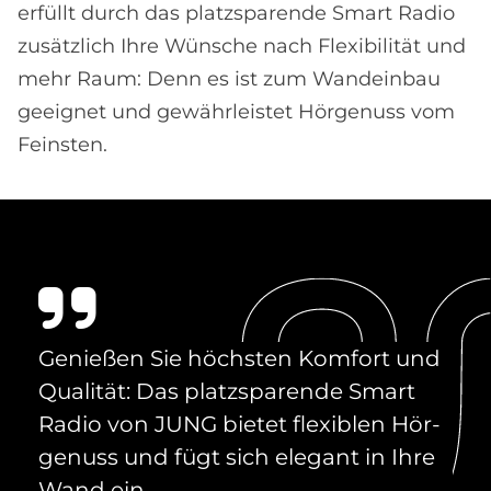
erfüllt durch das platzsparende Smart Radio
zusätzlich Ihre Wünsche nach Flexibilität und
mehr Raum: Denn es ist zum Wandeinbau
geeignet und gewährleistet Hörgenuss vom
Feinsten.
Ge­nie­ßen Sie höch­sten Kom­fort und
Qua­li­tät: Das platz­spa­ren­de Smart
Ra­dio von JUNG bie­tet fle­xi­blen Hör­
ge­nuss und fügt sich ele­gant in Ihre
Wand ein.