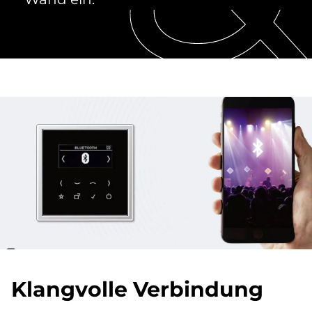
Klang­vol­le Ver­bin­dung