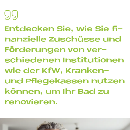
Ent­decken Sie, wie Sie fi­
nan­zi­el­le Zu­schüs­se und
För­de­run­gen von ver­
schie­de­nen In­sti­tu­tio­nen
wie der KfW, Kran­ken-
und Pfle­ge­kas­sen nut­zen
kön­nen, um Ihr Bad zu
re­no­vie­ren.