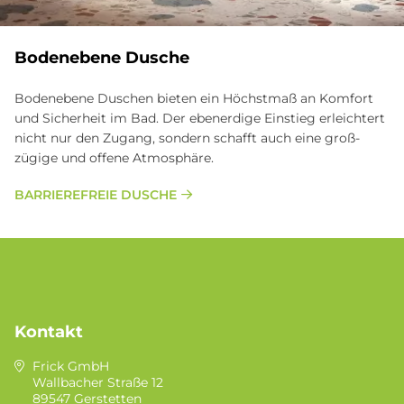
Bodenebene Dusche
Bodenebene Duschen bieten ein Höchst­maß an Kom­fort
und Sicher­heit im Bad. Der eben­erdige Ein­stieg er­leichtert
nicht nur den Zu­gang, sondern schaf­ft auch eine groß­
zügige und offene Atmosphäre.
BARRIEREFREIE DUSCHE
Kontakt
Frick GmbH
Wallbacher Straße 12
89547 Gerstetten