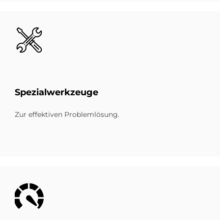
Bild
Spe­zi­al­werk­zeu­ge
Zur effektiven Problemlösung.
Bild