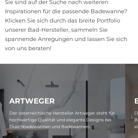
Sie sind auf der Suche nach weiteren
Inspirationen für die passende Badewanne?
Klicken Sie sich durch das breite Portfolio
unserer Bad-Hersteller, sammeln Sie
spannende Anregungen und lassen Sie sich
von uns beraten!
ART­WE­GER
Der österreichische Hersteller Artweger steht für
D
hochwertige Qualität und elegante Designs bei
B
Duschbadewannen und Badewannen.
e