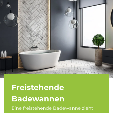
Frei­ste­hen­de
Ba­de­wan­nen
Eine freistehende Badewanne zieht