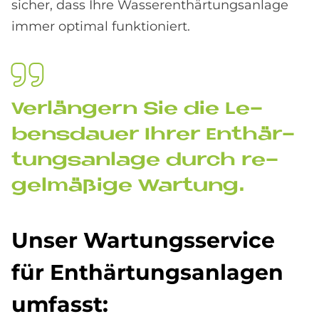
sicher, dass Ihre Wasserenthärtungsanlage
immer optimal funktioniert.
Ver­län­gern Sie die Le­
bens­dau­er Ih­rer Ent­här­
tungs­an­la­ge durch re­
gel­mä­ßi­ge War­tung.
Un­ser War­tungs­ser­vice
für Ent­här­tungs­an­la­gen
um­fasst: