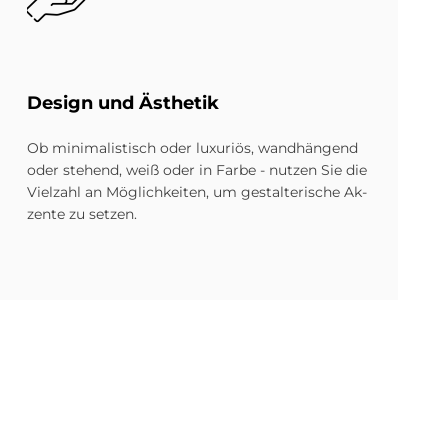
De­sign und Äs­the­tik
Ob minimalistisch oder luxuriös, wand­hängend
oder stehend, weiß oder in Farbe - nutzen Sie die
Viel­zahl an Möglich­keiten, um gestalterische Ak­
zente zu setzen.