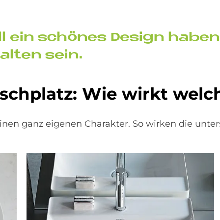
ll ein schö­nes De­sign ha­be
al­ten sein.
sch­pla­tz: Wie wir­kt wel­
einen ganz eigenen Charakter. So wirken die unt