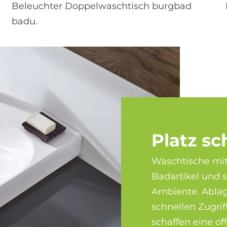
Beleuchter Doppelwaschtisch burgbad
badu.
Pla­tz sc
Waschtische mit
Badartikel und 
Ambiente. Ablag
schnellen Zugri
schaffen eine of