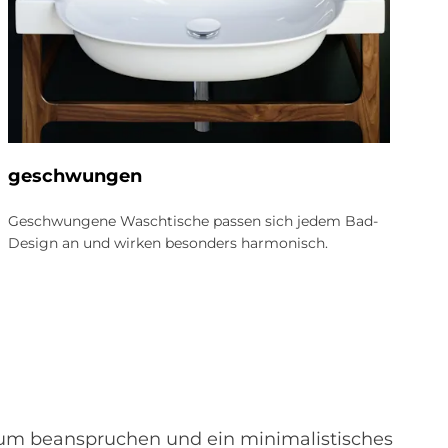
ge­schwun­gen
run
Geschwungene Waschtische passen sich jedem Bad-
Rund
Design an und wirken besonders harmonisch.
weich
Raum
Raum beanspruchen und ein minimalistisches