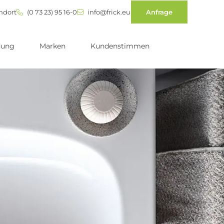
ndort
(0 73 23) 95 16-0
info@frick.eu
Anfrage
dung
Marken
Kundenstimmen