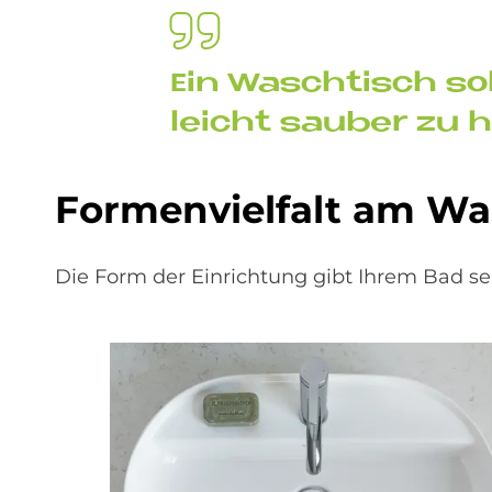
Ein Wasch­tisch so
leicht sau­ber zu h
For­men­viel­falt am Wa
Die Form der Einrichtung gibt Ihrem Bad s