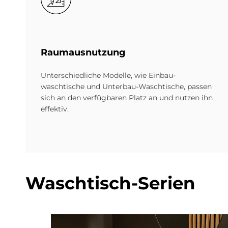
Raum­aus­nut­zung
Unterschiedliche Modelle, wie Einbau­
waschtische und Unterbau-Waschtische, passen
sich an den verfüg­baren Platz an und nutzen ihn
effektiv.
Wasch­tisch-Se­ri­en