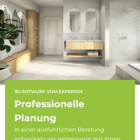
3D-ENTWURF VOM EXPERTEN
Pro­fes­sio­nel­le
Pla­nung
In einer ausführlichen Beratung
entwickeln wir gemeinsam mit Ihnen