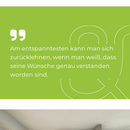
Am ent­spann­te­sten kann man sich
zu­rück­leh­nen, wenn man weiß, dass
sei­ne Wün­sche ge­nau ver­stan­den
wor­den sind.