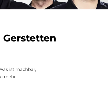
Ger­stet­ten
Was ist machbar,
 zu mehr