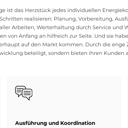
e ist das Herzstück jedes individuellen Energiek
 Schritten realisieren: Planung, Vorbereitung, Aus
aller Arbeiten, Werterhaltung durch Service und 
n von Anfang an hilfreich zur Seite. Und sie habe
überhaupt auf den Markt kommen. Durch die eng
ntwicklung beteiligt, sondern bieten ihren Kunde
Bild
Aus­füh­rung und Ko­or­di­na­ti­on