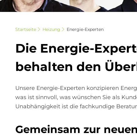
Startseite
Heizung
Energie-Experten
Die En­er­gie-Ex­per
be­hal­ten den Über­
Unsere Energie-Experten konzipieren Energ
was ist sinnvoll, was wünschen Sie als Kund
Unabhängigkeit ist die fachkundige Beratu
Ge­mein­sam zur neu­en