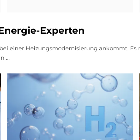
n­er­gie-Ex­per­ten
s bei einer Heizungsmodernisierung ankommt. Es
 ...