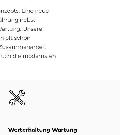
onzepts. Eine neue
führung nebst
Wartung. Unsere
n oft schon
e Zusammenarbeit
n auch die modernsten
Bild
Wert­erhal­tung War­tung