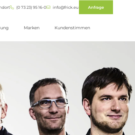
ndort
(0 73 23) 95 16-0
info@frick.eu
Anfrage
dung
Marken
Kundenstimmen