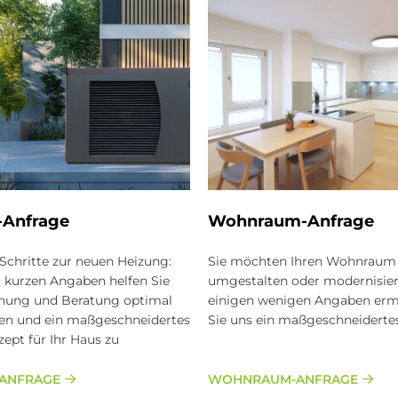
An­fra­ge
Wohn­raum-An­fra­ge
Schritte zur neuen Heizung:
Sie möchten Ihren Wohnraum
r kurzen Angaben helfen Sie
umgestalten oder modernisier
lanung und Beratung optimal
einigen wenigen Angaben erm
ten und ein maßgeschneidertes
Sie uns ein maßgeschneiderte
ept für Ihr Haus zu
-ANFRAGE
WOHNRAUM-ANFRAGE