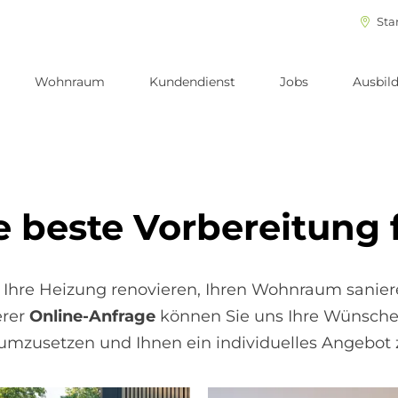
Sta
Wohnraum
Kundendienst
Jobs
Ausbil
 be­ste Vor­be­rei­tung f
 Ihre Heizung renovieren, Ihren Wohnraum sanier
erer
Online-Anfrage
können Sie uns Ihre Wünsche g
umzusetzen und Ihnen ein individuelles Angebot z