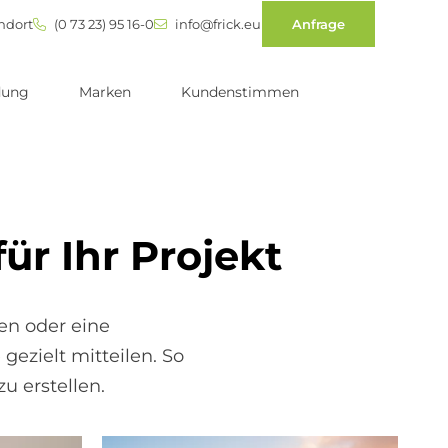
ndort
(0 73 23) 95 16-0
info@frick.eu
Anfrage
dung
Marken
Kundenstimmen
ür Ihr Pro­je­kt
en oder eine
ezielt mitteilen. So
u erstellen.