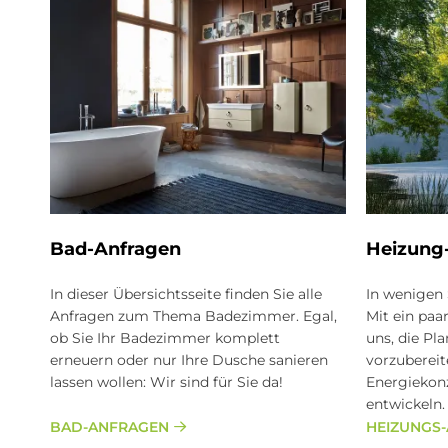
Bad-An­fra­gen
Hei­zung-
In dieser Übersichtsseite finden Sie alle
In wenigen 
Anfragen zum Thema Badezimmer. Egal,
Mit ein paa
ob Sie Ihr Badezimmer komplett
uns, die P
erneuern oder nur Ihre Dusche sanieren
vorzuberei
lassen wollen: Wir sind für Sie da!
Energiekonz
entwickeln.
BAD-ANFRAGEN
HEIZUNGS