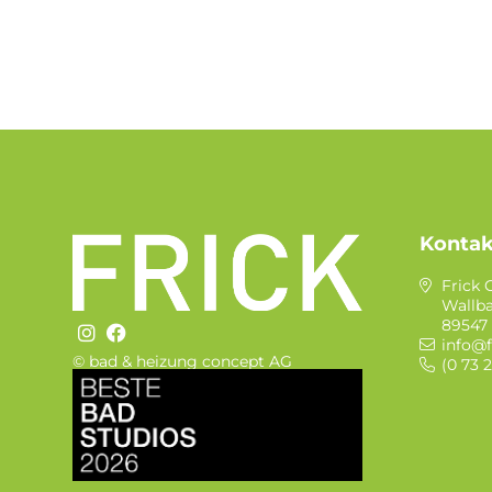
Kontak
Frick
Wallba
89547 
info@f
© bad & heizung concept AG
(0 73 
Bild