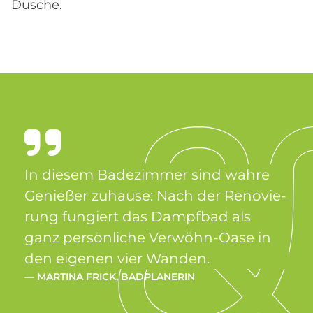
Dusche.
In die­sem Ba­de­zim­mer sind wah­re
Ge­nie­ßer zu­hau­se: Nach der Re­no­vie­
rung fun­giert das Dampf­bad als
ganz per­sön­li­che Ver­wöhn-Oase in
den ei­ge­nen vier Wän­den.
— MAR­TI­NA FRICK, BAD­PLA­NE­RIN