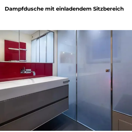
Dampf­du­sche mit ein­la­den­dem Sitz­be­reich