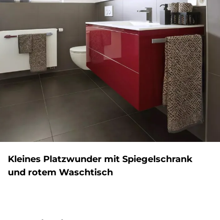
Klei­nes Platz­wun­der mit Spie­gel­schrank
und ro­tem Wasch­tisch