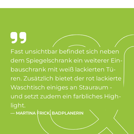
Fast un­sicht­bar be­fin­det sich ne­ben
dem Spie­gel­schrank ein wei­te­rer Ein­
bau­schrank mit weiß lackier­ten Tü­
ren. Zu­sätz­lich bie­tet der rot lackier­te
Wasch­tisch ei­ni­ges an Stau­raum -
und set­zt zu­dem ein farb­li­ches High­
lig­ht.
— MAR­TI­NA FRICK, BAD­PLA­NE­RIN