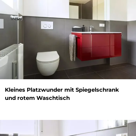
Klei­nes Platz­wun­der mit Spie­gel­schrank
und ro­tem Wasch­tisch