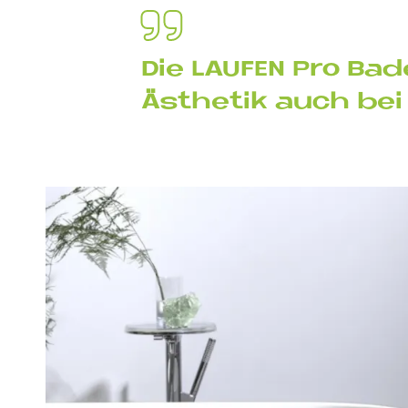
Die LAU­FEN Pro Ba
Äs­the­tik auch bei