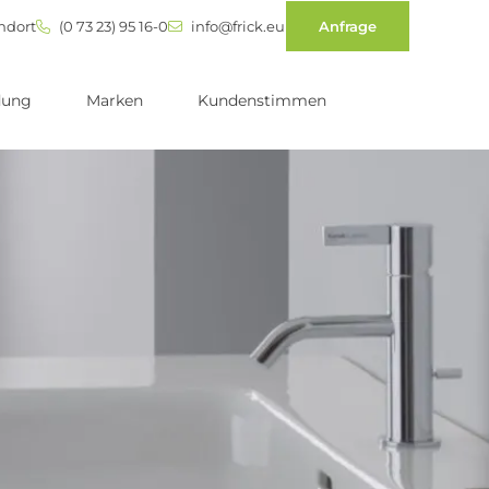
ndort
(0 73 23) 95 16-0
info@frick.eu
Anfrage
dung
Marken
Kundenstimmen