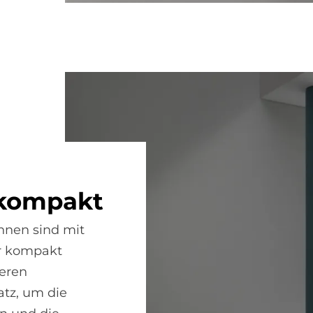
 kom­pakt
nnen sind mit
r kompakt
neren
tz, um die