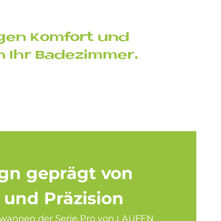
­gen Kom­fort und
n Ihr Ba­de­zim­mer.
ign ge­prä­gt von
 und Prä­zi­si­on
wannen der Serie Pro von LAUFEN