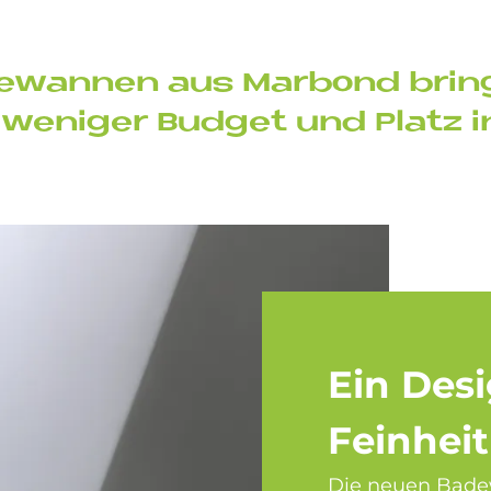
­de­wan­nen aus Mar­bond brin
 we­ni­ger Bud­get und Pla­tz i
Ein De­s
Fein­heit
Die neuen Bade