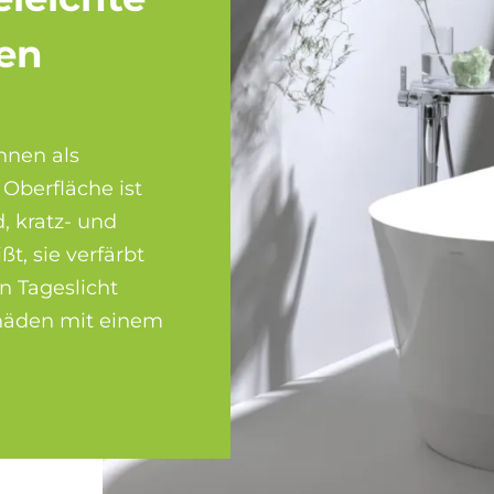
den
nnen als
 Oberfläche ist
, kratz- und
ßt, sie verfärbt
n Tageslicht
chäden mit einem