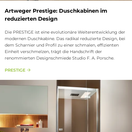
Art­we­ger Pre­sti­ge: Dusch­ka­bi­nen im
re­du­zier­ten De­sign
Die PRE­STI­GE ist eine evo­lu­tio­nä­re Wei­ter­ent­wick­lung der
mo­der­nen Dusch­ka­bi­ne. Das radikal reduzierte Design, bei
dem Scharnier und Profil zu einer schmalen, effizienten
Einheit verschmelzen, trägt die Handschrift der
renommierten Designschmiede Studio F. A. Porsche.
PRESTIGE