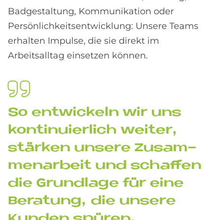
Badgestaltung, Kommunikation oder
Persönlichkeitsentwicklung: Unsere Teams
erhalten Impulse, die sie direkt im
Arbeitsalltag einsetzen können.
So ent­wickeln wir uns
kon­ti­nu­ier­lich wei­ter,
stär­ken un­se­re Zu­sam­
men­ar­beit und schaf­fen
die Grund­la­ge für eine
Be­ra­tung, die un­se­re
Kun­den spü­ren.