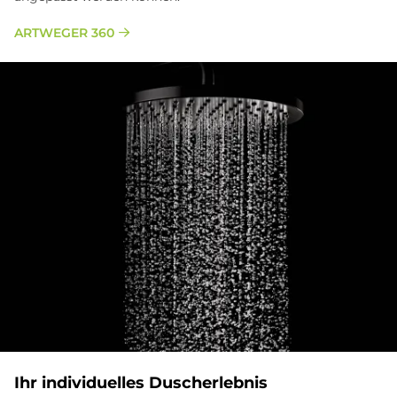
ARTWEGER 360
Ihr in­di­vi­du­el­les Du­sch­er­leb­nis