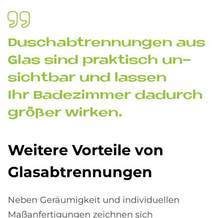
Dusch­ab­tren­nun­gen aus
Glas sind prak­tisch un­
sicht­bar und las­sen
Ihr Ba­de­zim­mer da­durch
grö­ßer wir­ken.
Wei­te­re Vor­teile von
Glas­ab­tren­nun­gen
Neben Geräumigkeit und individuellen
Maßanfertigungen zeichnen sich