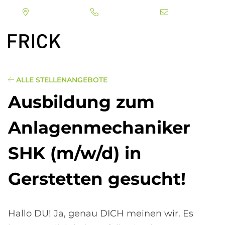
Direkt
zum
Inhalt
ALLE STELLENANGEBOTE
Aus­bil­dung zum
An­la­gen­me­cha­ni­ker
SHK (m/w/d) in
Ger­stet­ten ge­su­cht!
Hallo DU! Ja, genau DICH meinen wir. Es