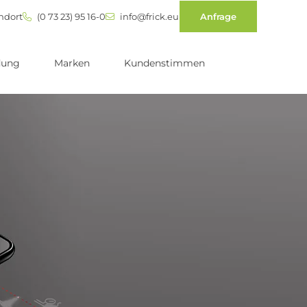
ndort
(0 73 23) 95 16-0
info@frick.eu
Anfrage
dung
Marken
Kundenstimmen