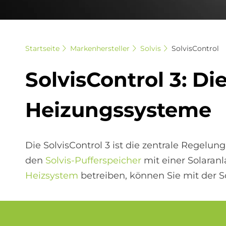
Startseite
Markenhersteller
Solvis
SolvisControl
Sol­vis­Con­trol 3: Di
Hei­zungs­sy­ste­me
Die SolvisControl 3 ist die zentrale Regelu
den
Solvis-Pufferspeicher
mit einer Solaran
Heizsystem
betreiben, können Sie mit der S