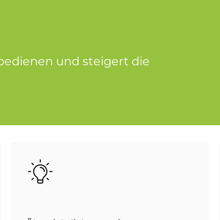
u be­die­nen und stei­gert die
Bild