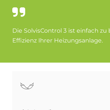
Die Sol­vis­Con­trol 3 ist ein­fach z
Ef­fi­zi­enz Ih­rer Hei­zungs­an­la­ge.
Bild