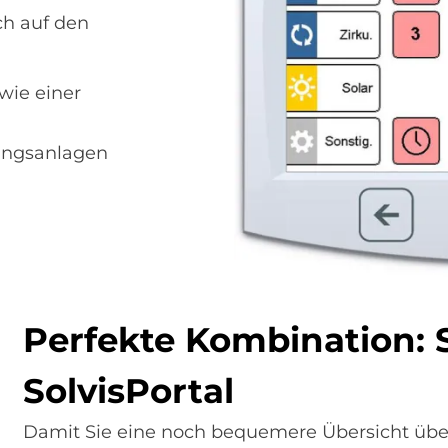
ach auf den
ie einer
ngsanlagen
Per­fek­te Kom­bi­na­ti­on: 
Sol­visPor­tal
Damit Sie eine noch bequemere Übersicht über