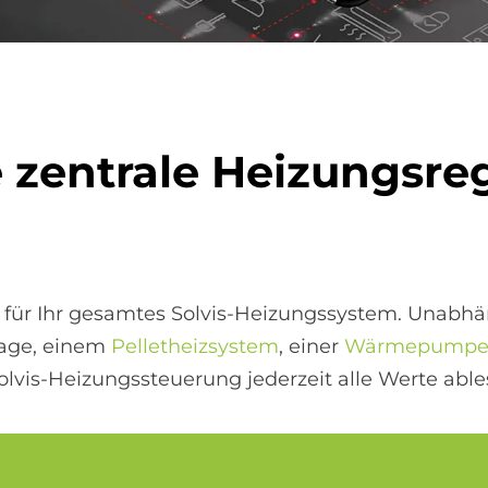
e zen­tra­le Hei­zungs­re­
ng für Ihr gesamtes Solvis-Heizungssystem. Unabhä
lage, einem
Pelletheizsystem
, einer
Wärmepump
olvis-Heizungssteuerung jederzeit alle Werte able